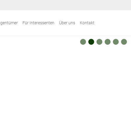
igentümer
Für Interessenten
Über uns
Kontakt
1
2
3
4
5
6