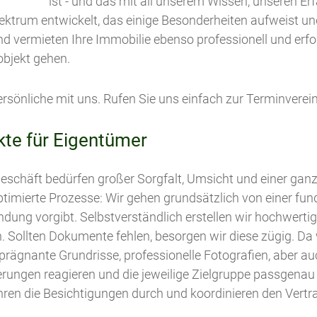
ist - und das mit all unserem Wissen, unseren E
pektrum entwickelt, das einige Besonderheiten aufweist u
ermieten Ihre Immobilie ebenso professionell und erfolgre
bjekt gehen.
rsönliche mit uns. Rufen Sie uns einfach zur Terminverei
te für Eigentümer
eschäft bedürfen großer Sorgfalt, Umsicht und einer gan
ptimierte Prozesse: Wir gehen grundsätzlich von einer fun
indung vorgibt. Selbstverständlich erstellen wir hochwert
en. Sollten Dokumente fehlen, besorgen wir diese zügig. D
l prägnante Grundrisse, professionelle Fotografien, aber
rderungen reagieren und die jeweilige Zielgruppe passgena
hren die Besichtigungen durch und koordinieren den Vertra